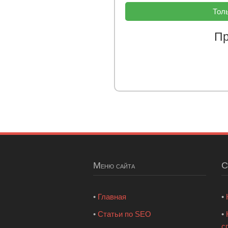
Толь
Пр
Меню сайта
•
Главная
•
•
Статьи по SEO
•
с