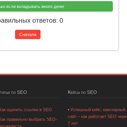
ко если вкладывать много денег
авильных ответов: 0
Сначала
Статьи по SEO
Кейсы по SEO
Как оценить ссылки в SEO
•
Успешный кейс: ювелирный
сайт – как работает SEO чере
Как правильно выбрать SEO-
7 лет
пециалиста