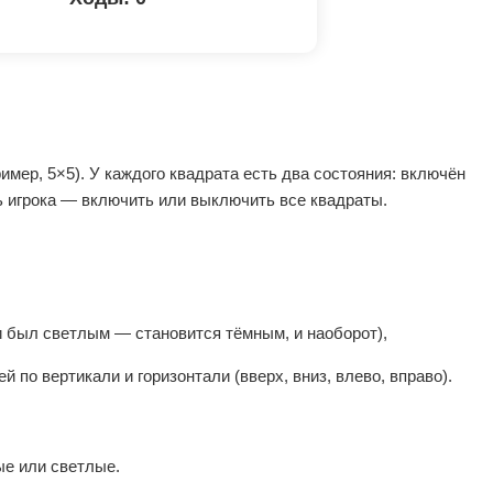
имер, 5×5). У каждого квадрата есть два состояния: включён
ь игрока — включить или выключить все квадраты.
и был светлым — становится тёмным, и наоборот),
й по вертикали и горизонтали (вверх, вниз, влево, вправо).
ые или светлые.