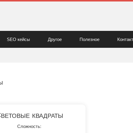
SEO кейсы
Другое
Полезное
Контак
ы
ветовые квадраты
Сложность: