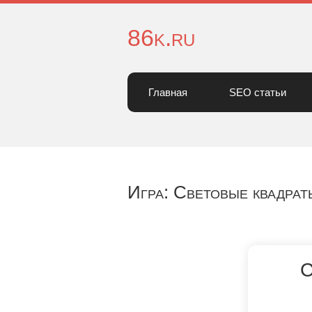
86k.ru
Главная
SEO статьи
Игра: Световые квадрат
С